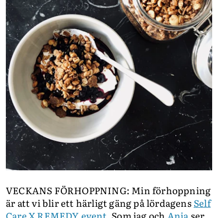
VECKANS FÖRHOPPNING: Min förhoppning
är att vi blir ett härligt gäng på lördagens
Self
Care X REMEDY event
. Som jag och
Anja
ser