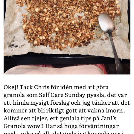
Okej! Tack Chris för idén med att göra
granola som Self Care Sunday pyssla, det var
ett himla mysigt förslag och jag tänker att det
kommer att bli riktigt gott att vakna imorn.
Alltså sen tjejer, ert geniala tips på Jani’s
Granola wow!! Har så höga förväntningar
med tanke på allt det goda jag langade ner i