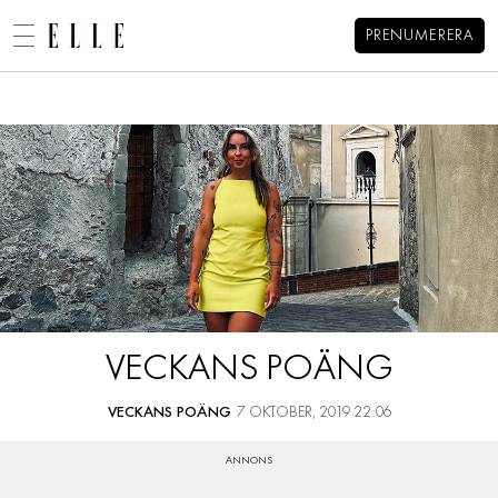
PRENUMERERA
Alexandra Pizzonis blogg
MENY
MODE
BEAUTY
DECORATION
HEM
ARKIV
MAT & VIN
OM ALEXANDRA
KONTAKT
VIDEO
KATEGORIER
BLOGGAR
VECKANS POÄNG
MEMBER
HOROSKOP
VECKANS POÄNG
7 OKTOBER, 2019 22:06
ELLE-GALAN
NÖJE