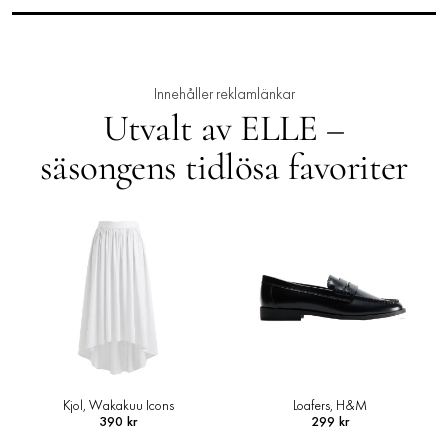
Innehåller reklamlänkar
Utvalt av ELLE –
säsongens tidlösa favoriter
Loafers, H&M
Skjortjacka i ullmix, Arket
299 kr
1 490 kr