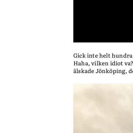
0
seconds
Gick inte helt hundra
of
27
Haha, vilken idiot va?
seconds
Volume
0%
älskade Jönköping, de