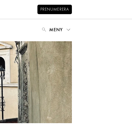
PRENUMERERA
MENY
NYHETSBREV
BALANS
KIDS
KONTAKT
OM OSS
OM COOKIES
HANTERA PREFERENSER
INTEGRITETSPOLICY