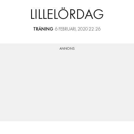
RESOR
LILLELÖRDAG
PRENUMERERA
TRÄNING
6 FEBRUARI, 2020 22:26