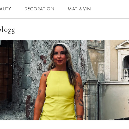
EAUTY
DECORATION
MAT & VIN
blogg
MAT & VIN
HOROSKOP
– MAT
– DAGENS
– DRYCK
– MÅNADENS
– BAKNING
– ÅRETS
– VEGETARISKT
ELLE-GALAN
 ALLA RECEPT
NÖJE
VIDEO
LIFESTYLE
BLOGGAR
HÄLSA
MEMBER