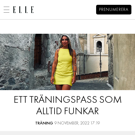
PRENUMERERA
Alexandra Pizzonis blogg
MENY
MODE
BEAUTY
DECORATION
HEM
ARKIV
MAT & VIN
OM ALEXANDRA
KONTAKT
VIDEO
KATEGORIER
BLOGGAR
ETT TRÄNINGSPASS SOM
MEMBER
ALLTID FUNKAR
HOROSKOP
ELLE-GALAN
TRÄNING
9 NOVEMBER, 2022 17:19
NÖJE