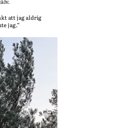
jälv.
kt att jag aldrig
nte jag.”