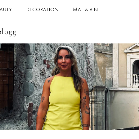
EAUTY
DECORATION
MAT & VIN
blogg
MAT & VIN
HOROSKOP
– MAT
– DAGENS
– DRYCK
– MÅNADENS
– BAKNING
– ÅRETS
– VEGETARISKT
ELLE-GALAN
 ALLA RECEPT
NÖJE
VIDEO
LIFESTYLE
BLOGGAR
HÄLSA
MEMBER