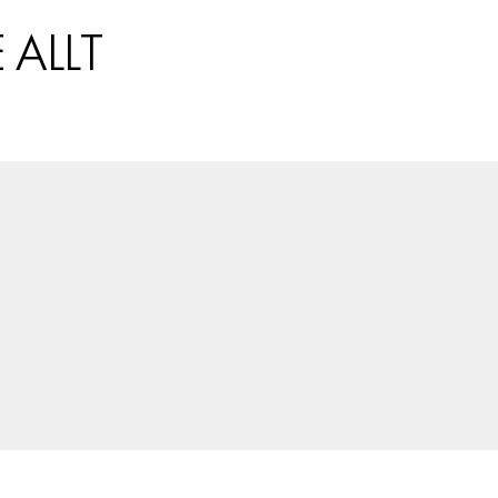
ALLA ÄMNEN
ALLT
VÅRA SKRIBENTER