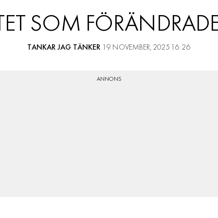
RESOR
FTET SOM FÖRÄNDRADE 
PRENUMERERA
TANKAR JAG TÄNKER
19 NOVEMBER, 2025 16:26