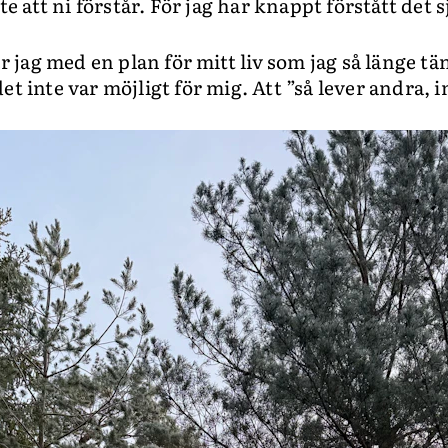
nte att ni förstår. För jag har knappt förstått det s
er jag med en plan för mitt liv som jag så länge tän
et inte var möjligt för mig. Att ”så lever andra, i