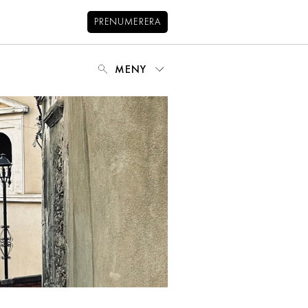
PRENUMERERA
MENY
NYHETSBREV
BALANS
KIDS
KONTAKT
OM OSS
OM COOKIES
HANTERA PREFERENSER
INTEGRITETSPOLICY