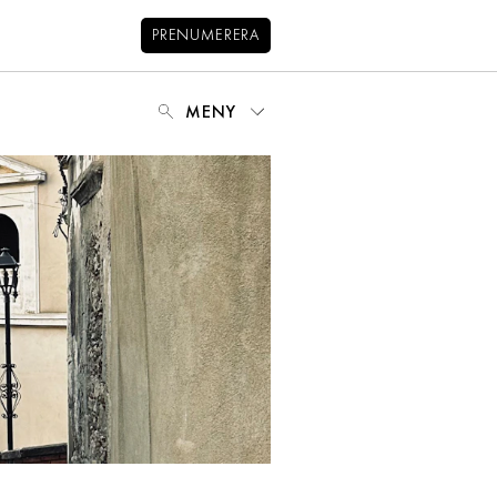
PRENUMERERA
MENY
NYHETSBREV
BALANS
KIDS
KONTAKT
OM OSS
OM COOKIES
HANTERA PREFERENSER
INTEGRITETSPOLICY