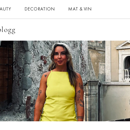
EAUTY
DECORATION
MAT & VIN
blogg
MAT & VIN
HOROSKOP
– MAT
– DAGENS
– DRYCK
– MÅNADENS
– BAKNING
– ÅRETS
– VEGETARISKT
ELLE-GALAN
 ALLA RECEPT
NÖJE
VIDEO
LIFESTYLE
BLOGGAR
HÄLSA
MEMBER