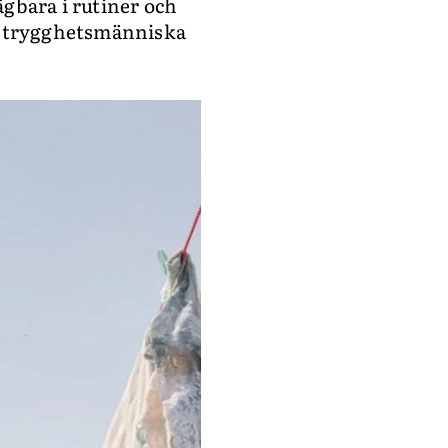
ägbara i rutiner och
älv trygghetsmänniska