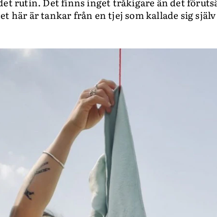
et rutin. Det finns inget tråkigare än det föruts
et här är tankar från en tjej som kallade sig sj