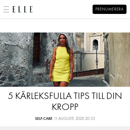
PRENUMERERA
Alexandra Pizzonis blogg
MENY
MODE
BEAUTY
DECORATION
HEM
ARKIV
MAT & VIN
OM ALEXANDRA
KONTAKT
VIDEO
KATEGORIER
BLOGGAR
5 KÄRLEKSFULLA TIPS TILL DIN
MEMBER
KROPP
HOROSKOP
ELLE-GALAN
SELF-CARE
11 AUGUSTI, 2020 20:55
NÖJE