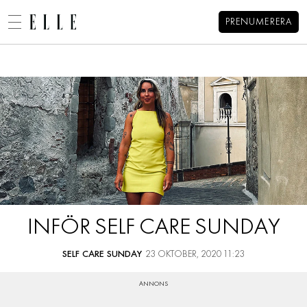
PRENUMERERA
Alexandra Pizzonis blogg
MENY
MODE
BEAUTY
DECORATION
HEM
ARKIV
MAT & VIN
OM ALEXANDRA
KONTAKT
VIDEO
KATEGORIER
BLOGGAR
INFÖR SELF CARE SUNDAY
MEMBER
HOROSKOP
SELF CARE SUNDAY
23 OKTOBER, 2020 11:23
ELLE-GALAN
NÖJE