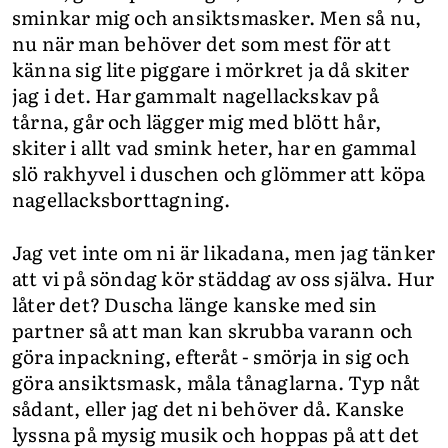
sminkar mig och ansiktsmasker. Men så nu,
nu när man behöver det som mest för att
känna sig lite piggare i mörkret ja då skiter
jag i det. Har gammalt nagellackskav på
tårna, går och lägger mig med blött hår,
skiter i allt vad smink heter, har en gammal
slö rakhyvel i duschen och glömmer att köpa
nagellacksborttagning.
Jag vet inte om ni är likadana, men jag tänker
att vi på söndag kör städdag av oss själva. Hur
låter det? Duscha länge kanske med sin
partner så att man kan skrubba varann och
göra inpackning, efteråt - smörja in sig och
göra ansiktsmask, måla tånaglarna. Typ nåt
sådant, eller jag det ni behöver då. Kanske
lyssna på mysig musik och hoppas på att det