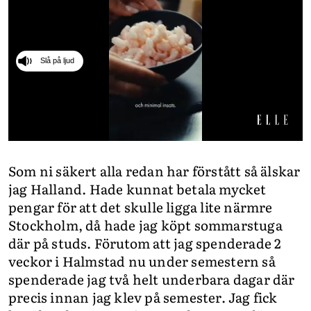
INTEGRITETSPOLICY
ALLA ÄMNEN
Slå på ljud
VÅRA SKRIBENTER
0
seconds
Som ni säkert alla redan har förstått så älskar
of
49
jag Halland. Hade kunnat betala mycket
seconds
pengar för att det skulle ligga lite närmre
Stockholm, då hade jag köpt sommarstuga
där på studs. Förutom att jag spenderade 2
veckor i Halmstad nu under semestern så
spenderade jag två helt underbara dagar där
precis innan jag klev på semester. Jag fick