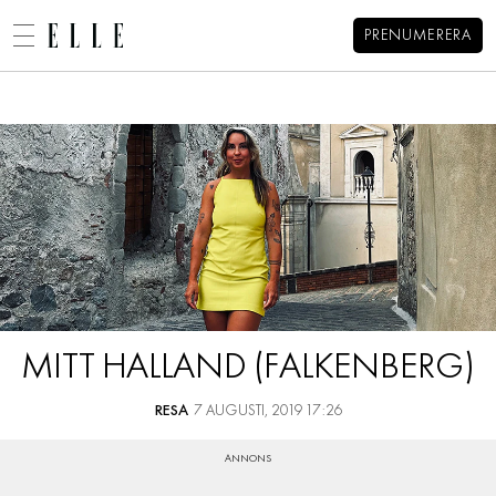
PRENUMERERA
Alexandra Pizzonis blogg
MENY
MODE
BEAUTY
DECORATION
HEM
ARKIV
MAT & VIN
OM ALEXANDRA
KONTAKT
VIDEO
KATEGORIER
BLOGGAR
MITT HALLAND (FALKENBERG)
MEMBER
HOROSKOP
RESA
7 AUGUSTI, 2019 17:26
ELLE-GALAN
NÖJE