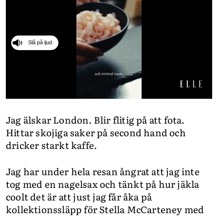
INTEGRITETSPOLICY
ALLA ÄMNEN
VÅRA SKRIBENTER
0
seconds
Jag älskar London. Blir flitig på att fota.
of
49
Hittar skojiga saker på second hand och
seconds
dricker starkt kaffe.
Jag har under hela resan ångrat att jag inte
tog med en nagelsax och tänkt på hur jäkla
coolt det är att just jag får åka på
kollektionssläpp för Stella McCarteney med