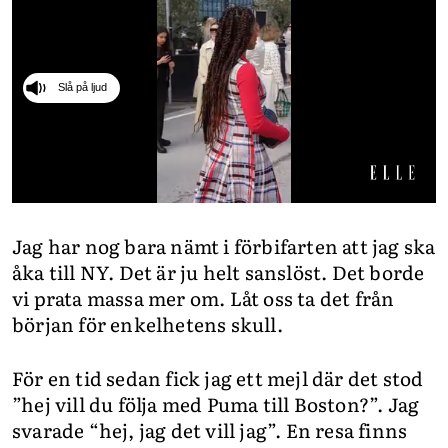
INTEGRITETSPOLICY
ALLA ÄMNEN
Slå på ljud
VÅRA SKRIBENTER
0
seconds
Jag har nog bara nämt i förbifarten att jag ska
of
27
åka till NY. Det är ju helt sanslöst. Det borde
seconds
vi prata massa mer om. Låt oss ta det från
början för enkelhetens skull.
För en tid sedan fick jag ett mejl där det stod
”hej vill du följa med Puma till Boston?”. Jag
svarade “hej, jag det vill jag”. En resa finns