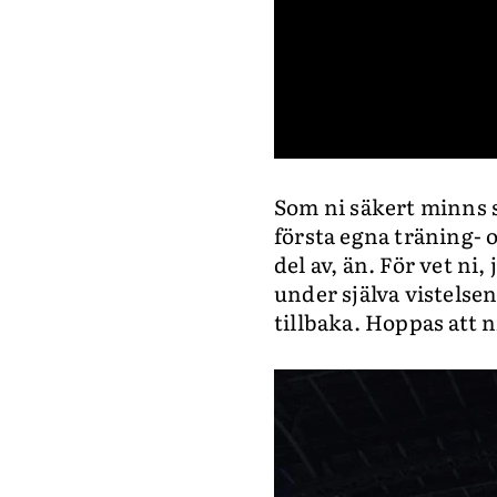
0
seconds
Som ni säkert minns s
of
19
första egna träning- o
seconds
Volume
0%
del av, än. För vet ni
under själva vistelse
tillbaka. Hoppas att 