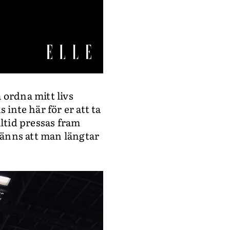
 ordna mitt livs
inte här för er att ta
lltid pressas fram
känns att man längtar