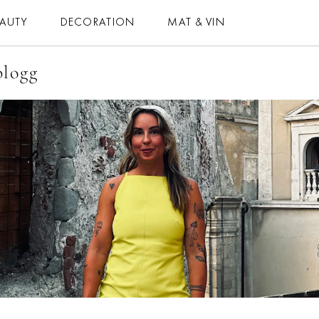
EAUTY
DECORATION
MAT & VIN
blogg
MAT & VIN
HOROSKOP
– MAT
– DAGENS
– DRYCK
– MÅNADENS
– BAKNING
– ÅRETS
– VEGETARISKT
ELLE-GALAN
 ALLA RECEPT
NÖJE
VIDEO
LIFESTYLE
BLOGGAR
HÄLSA
MEMBER