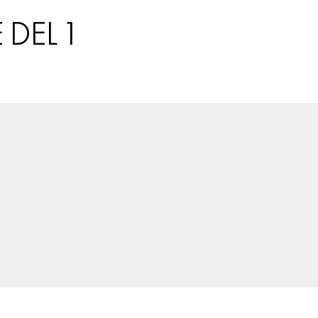
ALLA ÄMNEN
DEL 1
VÅRA SKRIBENTER