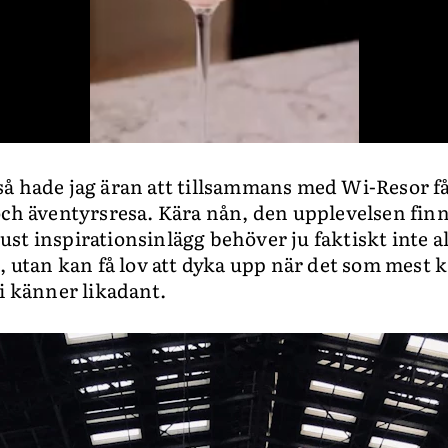
å hade jag äran att tillsammans med Wi-Resor få
ch äventyrsresa. Kära nån, den upplevelsen finns 
, just inspirationsinlägg behöver ju faktiskt inte a
n, utan kan få lov att dyka upp när det som mest 
ni känner likadant.