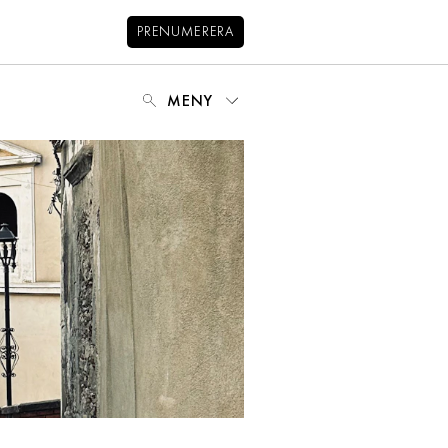
PRENUMERERA
MENY
NYHETSBREV
BALANS
KIDS
KONTAKT
OM OSS
OM COOKIES
HANTERA PREFERENSER
INTEGRITETSPOLICY