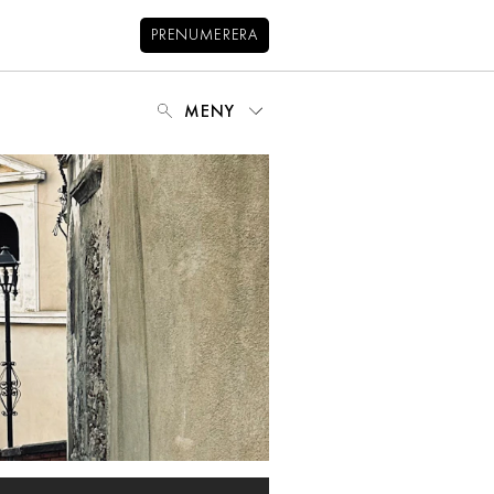
PRENUMERERA
MENY
NYHETSBREV
BALANS
KIDS
KONTAKT
OM OSS
OM COOKIES
HANTERA PREFERENSER
INTEGRITETSPOLICY