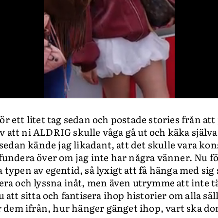
r ett litet tag sedan och postade stories från att 
v att ni ALDRIG skulle våga gå ut och käka själva
r sedan kände jag likadant, att det skulle vara konst
 fundera över om jag inte har några vänner. Nu fö
a typen av egentid, så lyxigt att få hänga med sig 
tera och lyssna inåt, men även utrymme att inte t
u att sitta och fantisera ihop historier om alla sä
dem ifrån, hur hänger gänget ihop, vart ska do