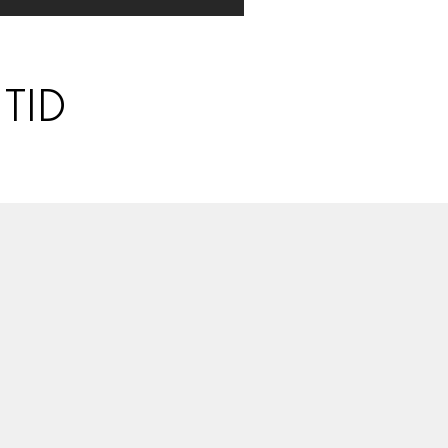
ALLA ÄMNEN
VÅRA SKRIBENTER
TID