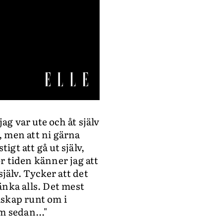
jag var ute och åt själv
, men att ni gärna
igt att gå ut själv,
r tiden känner jag att
själv. Tycker att det
änka alls. Det mest
llskap runt om i
m sedan..."