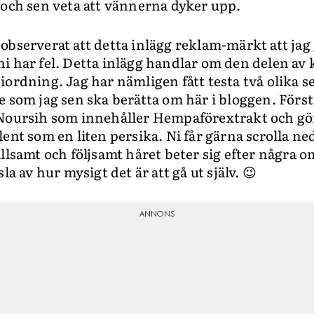
 och sen veta att vännerna dyker upp.
observerat att detta inlägg reklam-märkt att jag 
i har fel. Detta inlägg handlar om den delen av k
ordning. Jag har nämligen fått testa två olika se
 som jag sen ska berätta om här i bloggen. Först 
 Noursih som innehåller Hempaförextrakt och gö
ent som en liten persika. Ni får gärna scrolla nedå
ällsamt och följsamt håret beter sig efter någr
la av hur mysigt det är att gå ut själv. 😉