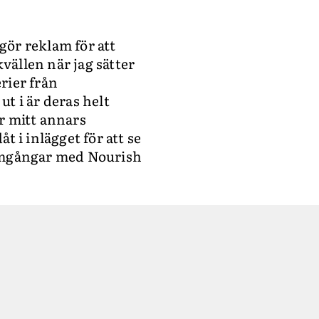
gör reklam för att
vällen när jag sätter
rier från
ut i är deras helt
r mitt annars
t i inlägget för att se
a omgångar med Nourish