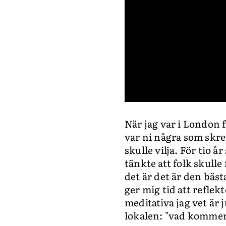
0
seconds
När jag var i London fö
of
27
var ni några som skre
seconds
Volume
0%
skulle vilja. För tio å
tänkte att folk skulle
det är det är den bäst
ger mig tid att reflek
meditativa jag vet är j
lokalen: "vad kommer 