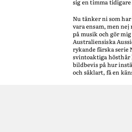
sig en timma tidigare
Nu tänker ni som har 
vara ensam, men nej n
på musik och gör mig i
Australiensiska Aussie
rykande färska serie
svintoaktiga hösthår l
bildbevis på hur inst
och såklart, få en käns