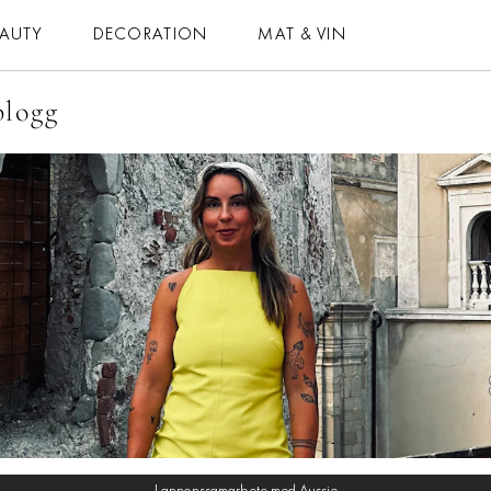
EAUTY
DECORATION
MAT & VIN
blogg
MAT & VIN
HOROSKOP
– MAT
– DAGENS
– DRYCK
– MÅNADENS
– BAKNING
– ÅRETS
– VEGETARISKT
ELLE-GALAN
 ALLA RECEPT
NÖJE
VIDEO
LIFESTYLE
BLOGGAR
HÄLSA
MEMBER