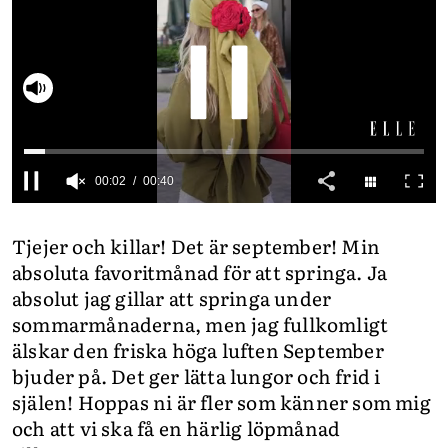
INTEGRITETSPOLICY
ALLA ÄMNEN
Slå på ljud
VÅRA SKRIBENTER
0
seconds
Tjejer och killar! Det är september! Min
of
40
absoluta favoritmånad för att springa. Ja
seconds
absolut jag gillar att springa under
sommarmånaderna, men jag fullkomligt
älskar den friska höga luften September
bjuder på. Det ger lätta lungor och frid i
själen! Hoppas ni är fler som känner som mig
och att vi ska få en härlig löpmånad