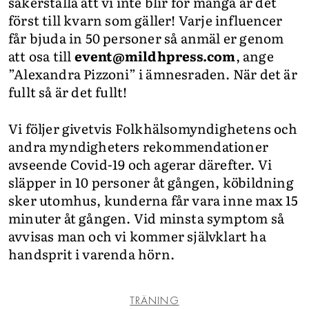
säkerställa att vi inte blir för många är det
först till kvarn som gäller! Varje influencer
får bjuda in 50 personer så anmäl er genom
att osa till
event@mildhpress.com
, ange
”Alexandra Pizzoni” i ämnesraden. När det är
fullt så är det fullt!
Vi följer givetvis Folkhälsomyndighetens och
andra myndigheters rekommendationer
avseende Covid-19 och agerar därefter. Vi
släpper in 10 personer åt gången, köbildning
sker utomhus, kunderna får vara inne max 15
minuter åt gången. Vid minsta symptom så
avvisas man och vi kommer självklart ha
handsprit i varenda hörn.
TRÄNING