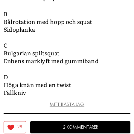
B
Bålrotation med hopp och squat
Sidoplanka
C
Bulgarian splitsquat
Enbens marklyft med gummiband
D
Höga knän med en twist
Fällkniv
MITT BÄSTA JAG
28
2 KOMMENTARER