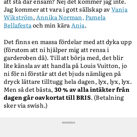
att stå där ensam? Nej det kommer jag inte.
Jag kommer att vara i gott sällskap av
Vanja
Wikström
,
Annika Norman,
Pamela
Bellafesta
och min kära
Anja
.
Det finns en massa fördelar med att dyka upp
(förutom att ni hjälper mig att rensa i
garderoben då). Till att börja med, det blir
lite känsla av att handla på Louis Vuitton, jo
ni för ni förstår att det bjuds nämligen på
dryck lättare tilltugg hela dagen, lyx, lyx, lyx.
Men så det bästa,
30 % av alla intäkter från
dagen går oavkortat till BRIS
. (Betalning
sker via swish.)