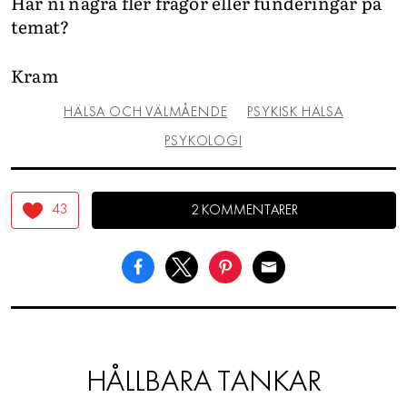
Har ni några fler frågor eller funderingar på
temat?
Kram
HÄLSA OCH VÄLMÅENDE
PSYKISK HÄLSA
PSYKOLOGI
43
2 KOMMENTARER
HÅLLBARA TANKAR