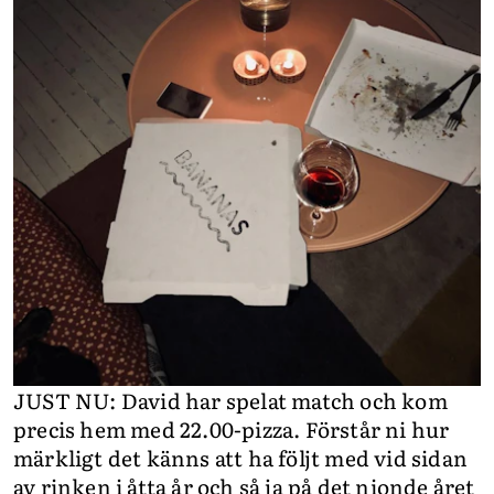
JUST NU: David har spelat match och kom
precis hem med 22.00-pizza. Förstår ni hur
märkligt det känns att ha följt med vid sidan
av rinken i åtta år och så ja på det nionde året