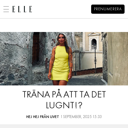
PRENUMERERA
Alexandra Pizzonis blogg
MENY
MODE
BEAUTY
DECORATION
HEM
ARKIV
MAT & VIN
OM ALEXANDRA
KONTAKT
VIDEO
KATEGORIER
BLOGGAR
TRÄNA PÅ ATT TA DET
MEMBER
LUGNT!?
HOROSKOP
ELLE-GALAN
HEJ HEJ FRÅN LIVET
1 SEPTEMBER, 2025 15:33
NÖJE