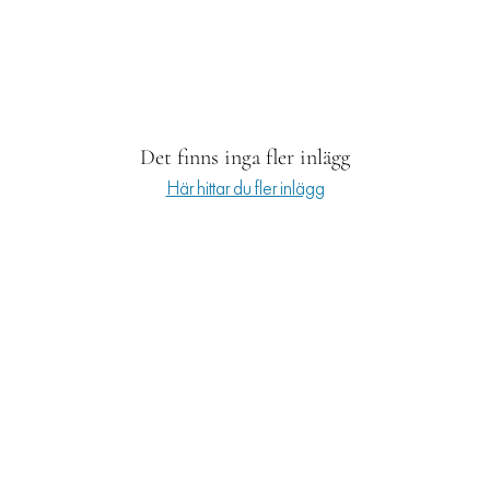
RESOR
PRENUMERERA
Det finns inga fler inlägg
Här hittar du fler inlägg