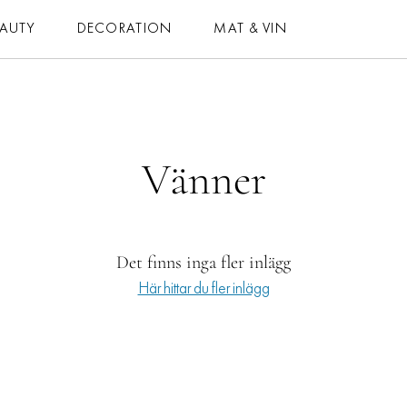
blogg
EAUTY
DECORATION
MAT & VIN
MAT & VIN
HOROSKOP
– MAT
– DAGENS
Vänner
– DRYCK
– MÅNADENS
– BAKNING
– ÅRETS
– VEGETARISKT
ELLE-GALAN
 ALLA RECEPT
Det finns inga fler inlägg
Här hittar du fler inlägg
NÖJE
VIDEO
LIFESTYLE
BLOGGAR
HÄLSA
MEMBER