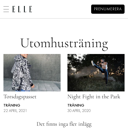
PRENUMERERA
Alexandra Pizzonis blogg
MENY
MODE
Utomhusträning
BEAUTY
DECORATION
HEM
ARKIV
MAT & VIN
OM ALEXANDRA
KONTAKT
VIDEO
KATEGORIER
BLOGGAR
MEMBER
Torsdagspasset
Night Fight in the Park
HOROSKOP
TRÄNING
TRÄNING
22 APRIL, 2021
30 APRIL, 2020
ELLE-GALAN
Det finns inga fler inlägg
NÖJE