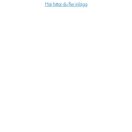
Här hittar du fler inlägg
LIFESTYLE
HÄLSA
RESOR
PRENUMERERA
NYHETSBREV
BALANS
KIDS
KONTAKT
OM OSS
OM COOKIES
HANTERA PREFERENSER