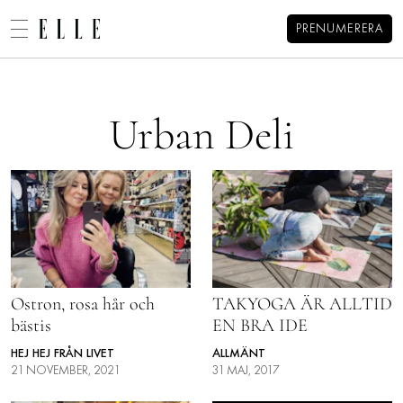
PRENUMERERA
Alexandra Pizzonis blogg
MENY
MODE
Urban Deli
BEAUTY
DECORATION
HEM
ARKIV
MAT & VIN
OM ALEXANDRA
KONTAKT
VIDEO
KATEGORIER
BLOGGAR
MEMBER
Ostron, rosa hår och
TAKYOGA ÄR ALLTID
bästis
EN BRA IDE
HOROSKOP
HEJ HEJ FRÅN LIVET
ALLMÄNT
ELLE-GALAN
21 NOVEMBER, 2021
31 MAJ, 2017
NÖJE