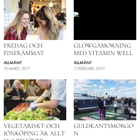
LIFESTYLE
HÄLSA
RESOR
GLOWGAMORNING
FREDAG OCH
PRENUMERERA
MED VITAMIN WELL
FINFRÄMMAT
NYHETSBREV
ALLMÄNT
ALLMÄNT
5 FEBRUARI, 2017
10 MARS, 2017
BALANS
KIDS
KONTAKT
OM OSS
OM COOKIES
VEGETARISKT OCH
GULDKANTSMORGO
JÖNKÖPING ÄR ALLT
N
HANTERA PREFERENSER