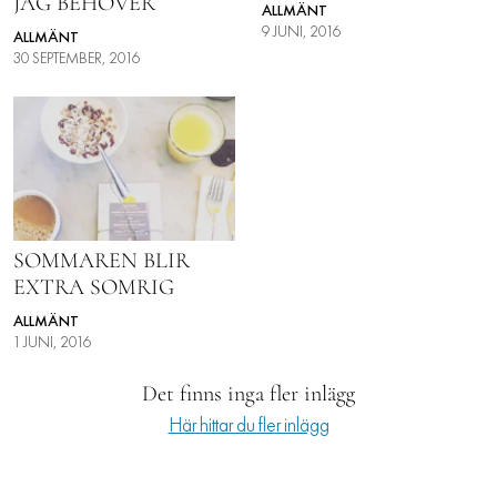
JAG BEHÖVER
ALLMÄNT
INTEGRITETSPOLICY
9 JUNI, 2016
ALLMÄNT
30 SEPTEMBER, 2016
ALLA ÄMNEN
VÅRA SKRIBENTER
SOMMAREN BLIR
EXTRA SOMRIG
ALLMÄNT
1 JUNI, 2016
Det finns inga fler inlägg
Här hittar du fler inlägg