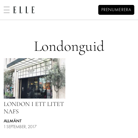
PRENUMERERA
Alexandra Pizzonis blogg
MENY
MODE
Londonguid
BEAUTY
DECORATION
HEM
ARKIV
MAT & VIN
OM ALEXANDRA
KONTAKT
VIDEO
KATEGORIER
BLOGGAR
MEMBER
LONDON I ETT LITET
NAFS
HOROSKOP
ALLMÄNT
ELLE-GALAN
1 SEPTEMBER, 2017
NÖJE