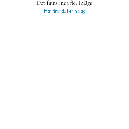
Det finns inga fler inlägg
LIFESTYLE
Här hittar du fler inlägg
HÄLSA
RESOR
PRENUMERERA
NYHETSBREV
BALANS
KIDS
KONTAKT
OM OSS
OM COOKIES
HANTERA PREFERENSER