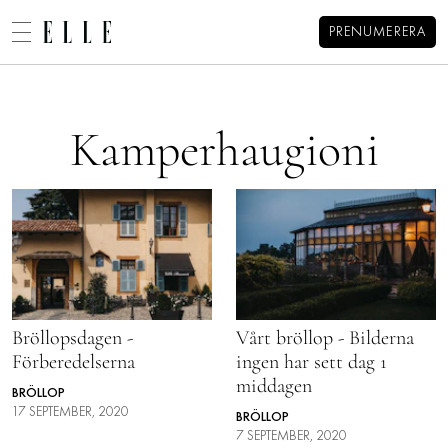
PRENUMERERA
Alexandra Pizzonis blogg
MENY
MODE
Kamperhaugioni
BEAUTY
DECORATION
HEM
ARKIV
MAT & VIN
OM ALEXANDRA
KONTAKT
VIDEO
KATEGORIER
BLOGGAR
MEMBER
Bröllopsdagen -
Vårt bröllop - Bilderna
Förberedelserna
ingen har sett dag 1
HOROSKOP
middagen
BRÖLLOP
ELLE-GALAN
17 SEPTEMBER, 2020
BRÖLLOP
7 SEPTEMBER, 2020
NÖJE