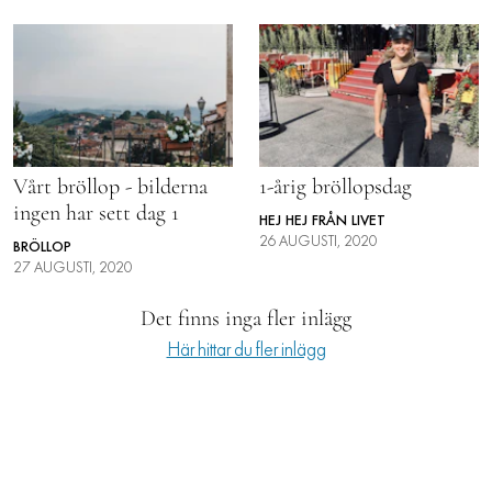
LIFESTYLE
HÄLSA
RESOR
PRENUMERERA
Vårt bröllop - bilderna
1-årig bröllopsdag
ingen har sett dag 1
NYHETSBREV
HEJ HEJ FRÅN LIVET
26 AUGUSTI, 2020
BRÖLLOP
BALANS
27 AUGUSTI, 2020
KIDS
Det finns inga fler inlägg
KONTAKT
Här hittar du fler inlägg
OM OSS
OM COOKIES
HANTERA PREFERENSER