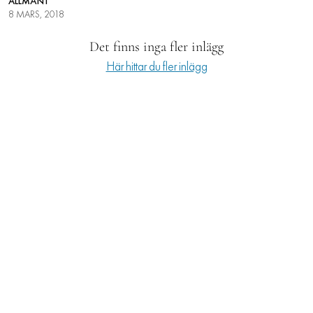
ALLMÄNT
8 MARS, 2018
LIFESTYLE
Det finns inga fler inlägg
HÄLSA
Här hittar du fler inlägg
RESOR
PRENUMERERA
NYHETSBREV
BALANS
KIDS
KONTAKT
OM OSS
OM COOKIES
HANTERA PREFERENSER