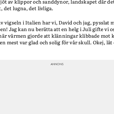
njöt av klippor och sanddynor, landskapet där de
 det lugna, det livliga.
av vigseln i Italien har vi, David och jag, pysslat
 Jag kan nu berätta att en helg i Juli gifte vi oss
å när värmen gjorde att klänningar klibbade mot
n mest var glad och solig för vår skull. Okej, låt 