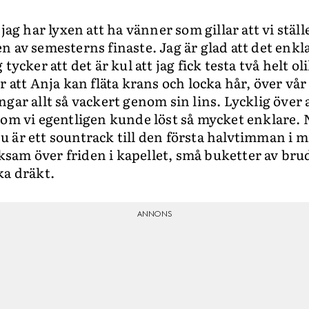
 jag har lyxen att ha vänner som gillar att vi ställ
 av semesterns finaste. Jag är glad att det enkla
tycker att det är kul att jag fick testa två helt ol
r att Anja kan fläta krans och locka hår, över vår
gar allt så vackert genom sin lins. Lycklig över a
som vi egentligen kunde löst så mycket enklare. N
 är ett sountrack till den första halvtimman i m
am över friden i kapellet, små buketter av bruds
ka dräkt.