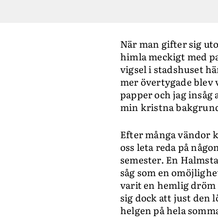
När man gifter sig uto
himla meckigt med pap
vigsel i stadshuset hä
mer övertygade blev vi
papper och jag insåg a
min kristna bakgrun
Efter många vändor kom
oss leta reda på någon
semester. En Halmstad-
såg som en omöjlighet,
varit en hemlig dröm a
sig dock att just den 
helgen på hela sommar