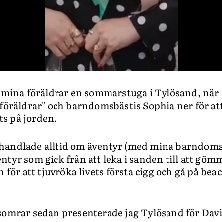
e mina föräldrar en sommarstuga i Tylösand, när d
 föräldrar" och barndomsbästis Sophia ner för att
s på jorden.
handlade alltid om äventyr (med mina barndom
tyr som gick från att leka i sanden till att gömm
r att tjuvröka livets första cigg och gå på bea
somrar sedan presenterade jag Tylösand för Davi