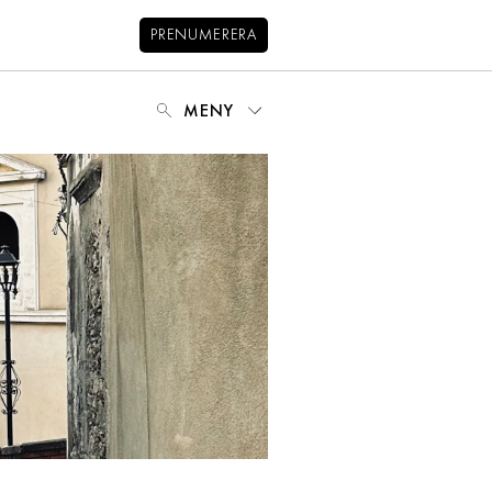
PRENUMERERA
MENY
NYHETSBREV
BALANS
KIDS
KONTAKT
OM OSS
OM COOKIES
HANTERA PREFERENSER
INTEGRITETSPOLICY