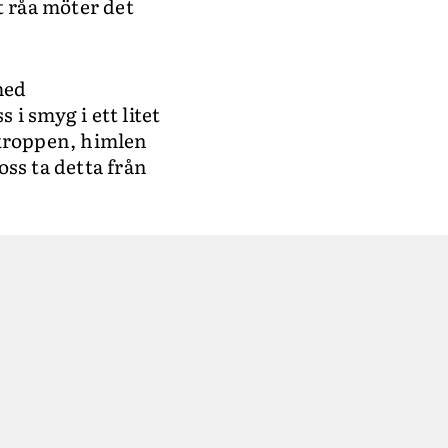
t råa möter det
 med
 i smyg i ett litet
 kroppen, himlen
oss ta detta från