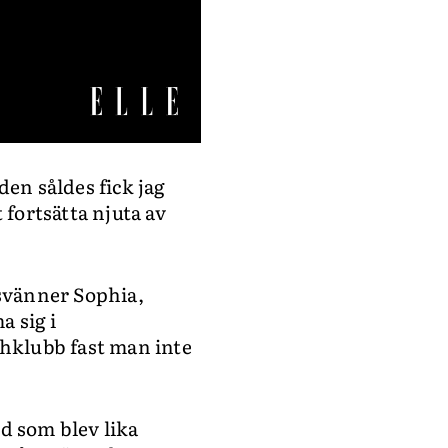
en såldes fick jag
 fortsätta njuta av
svänner Sophia,
a sig i
chklubb fast man inte
d som blev lika