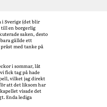
i Sverige (det blir
till en borgerlig
skuterade saken, desto
bara gällde ett
n präst med tanke på
eckor i sommar, låt
vi fick tag på hade
ell, vilket jag direkt
för att det liksom har
 kapellet visade det
gt. Enda lediga