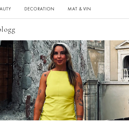
EAUTY
DECORATION
MAT & VIN
blogg
MAT & VIN
HOROSKOP
– MAT
– DAGENS
– DRYCK
– MÅNADENS
– BAKNING
– ÅRETS
– VEGETARISKT
ELLE-GALAN
 ALLA RECEPT
NÖJE
VIDEO
LIFESTYLE
BLOGGAR
HÄLSA
MEMBER