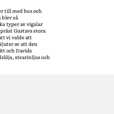
er till med bus och
 blev så
ika typer av vigslar
 präst Gustavs stora
tt vi valde att
juter av att den
itt och Davids
löja, stearinljus och