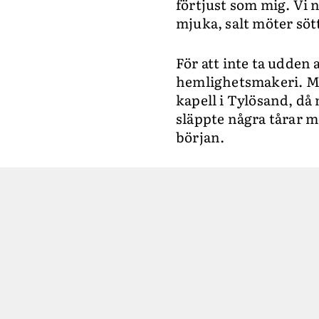
förtjust som mig. Vi 
mjuka, salt möter sött,
För att inte ta udden 
hemlighetsmakeri. Men!
kapell i Tylösand, d
släppte några tårar me
början.