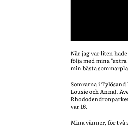
0
seconds
När jag var liten had
of
40
följa med mina "extra
seconds
Volume
0%
min bästa sommarplat
Somrarna i Tylösand 
Lousie och Anna). Även
Rhododendronparken fö
var 16.
Mina vänner, för två 