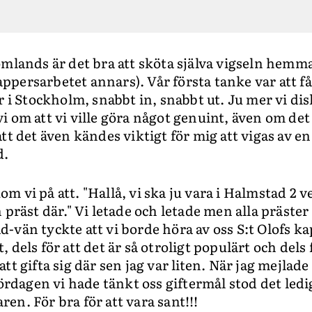
mlands är det bra att sköta själva vigseln hemma 
persarbetet annars). Vår första tanke var att få 
r i Stockholm, snabbt in, snabbt ut. Ju mer vi di
 om att vi ville göra något genuint, även om det 
tt det även kändes viktigt för mig att vigas av e
d.
 vi på att. "Hallå, vi ska ju vara i Halmstad 2 v
 präst där." Vi letade och letade men alla präster 
vän tyckte att vi borde höra av oss S:t Olofs kap
 dels för att det är så otroligt populärt och dels 
tt gifta sig där sen jag var liten. När jag mejlade
lördagen vi hade tänkt oss giftermål stod det ledi
en. För bra för att vara sant!!!