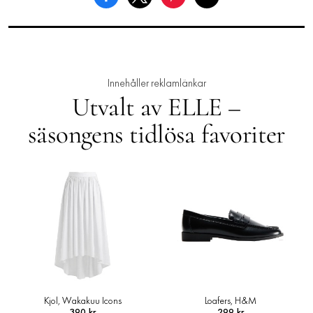
Innehåller reklamlänkar
Utvalt av ELLE –
säsongens tidlösa favoriter
Loafers, H&M
Skjortjacka i ullmix, Arket
299 kr
1 490 kr