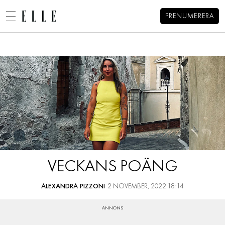
PRENUMERERA
Alexandra Pizzonis blogg
MENY
MODE
BEAUTY
DECORATION
HEM
ARKIV
MAT & VIN
OM ALEXANDRA
KONTAKT
VIDEO
KATEGORIER
BLOGGAR
VECKANS POÄNG
MEMBER
HOROSKOP
ALEXANDRA PIZZONI
2 NOVEMBER, 2022 18:14
ELLE-GALAN
NÖJE